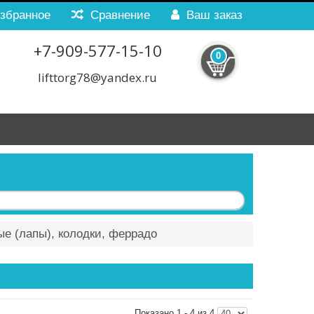
збранное
Сравнение
Ваш заказ
+7-909-577-15-10
0
lifttorg78@yandex.ru
е (лапы), колодки, феррадо
Показано 1 - 4 из 4