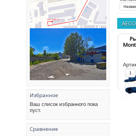
Назван
AECO
Ры
Mont
Арти
Избранное
Ваш список избранного пока
пуст.
Сравнение