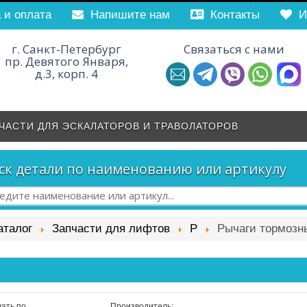
 и оплата
­Напишите нам
Контакты
И
г. Санкт-Петербург
Связаться с нами
пр. Девятого Января,
д.3, корп. 4
ЧАСТИ ДЛЯ ЭСКАЛАТОРОВ И ТРАВОЛАТОРОВ
ск детали по наименованию или артикулу
аталог
Запчасти для лифтов
Р
Рычаги тормозны
ать по
Производитель: