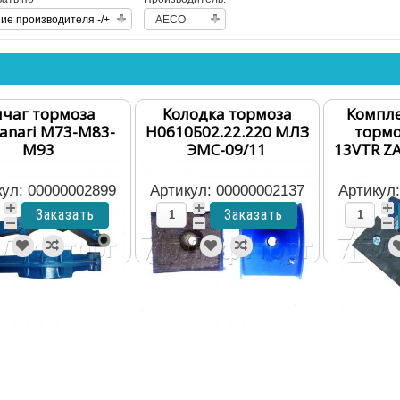
ие производителя -/+
AECO
чаг тормоза
Колодка тормоза
Компле
anari М73-М83-
Н0610Б02.22.220 МЛЗ
тормо
M93
ЭМС-09/11
13VTR Z
кул: 00000002899
Артикул: 00000002137
Артикул