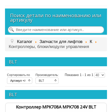
Контакты
Поиск детали по наименованию или
Наш адрес: Санкт-Петербург,
артикулу
пр. Девятого Января,
д. 3, корп. 4
Схема проезда:
Каталог
Запчасти для лифтов
К
Контроллеры, блоки/модули управления
BLT
Показано 1 - 1 из 1
Сортировать по
Производитель:
Артикул +/-
BLT
BLT
Контроллер MPK708A MPK708 24V BLT