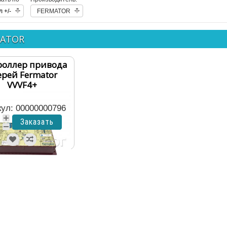
 +/-
FERMATOR
MATOR
роллер привода
ерей Fermator
VVVF4+
кул: 00000000796