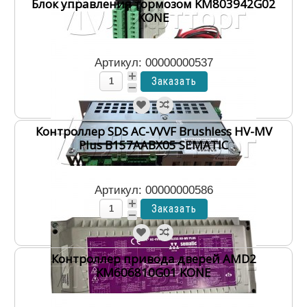
Блок управления тормозом KM803942G02
KONE
Артикул: 00000000537
Контроллер SDS AC-VVVF Brushless HV-MV
Plus B157AABX05 SEMATIC
Артикул: 00000000586
Контроллер привода дверей AMD2
KM606810G01 KONE