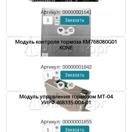
Артикул: 00000001641
Модуль контроля тормоза KM768080G01
KONE
Артикул: 00000001642
Модуль управления тормозом МТ-04
УИРФ.468335.004-01
Артикул: 00000001655