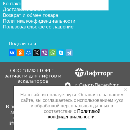
Контакты
Доставка и оплата
Возврат и обмен товара
Политика конфиденциальности
Пользовательское соглашение
Поделиться
ООО "ЛИФТТОРГ" -
запчасти для лифтов и
эскалаторов
г. Санкт-Петербург
×
пр. Девятого Января,
Наш сайт использует куки. Оставаясь на нашем
д.3, корп. 4
сайте, вы соглашаетесь с использованием куки
Связаться с нами
и обработкой персональных данных в
В выходные принимаем
соответствии с
Политикой
звонки по телефону
конфиденциальности
.
+7-909-577-15-10
lifttorg78@yandex.ru