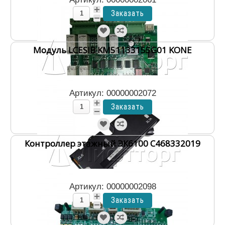
Модуль LCESIB KM51133155G01 KONE
Артикул: 00000002072
Контроллер этажный ЭК6100 С468332019
Артикул: 00000002098