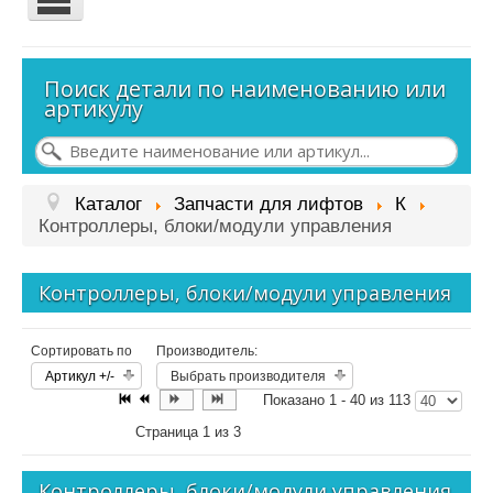
Контакты
Поиск детали по наименованию или
Наш адрес: Санкт-Петербург,
артикулу
пр. Девятого Января,
д. 3, корп. 4
Схема проезда:
Каталог
Запчасти для лифтов
К
Контроллеры, блоки/модули управления
Контроллеры, блоки/модули управления
Сортировать по
Производитель:
Артикул +/-
Выбрать производителя
Показано 1 - 40 из 113
Страница 1 из 3
Контроллеры, блоки/модули управления