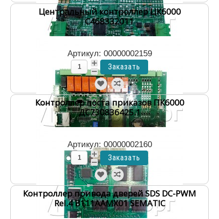
Центральный контроллер ЦК6000
С468332011
Артикул: 00000002159
Контроллер поста приказов ПК6000
ДС730836425.1
Артикул: 00000002160
Контроллер привода дверей SDS DC-PWM
Rel.4 B111AAMX01 SEMATIC