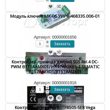
Модуль ключей МК-06 УИРФ.468335.006-01
Артикул: 00000001656
Контроллер привода дверей SDS Rel.4 DC-
PWM B111AAMX01/ H147AASX01-1 SEMATIC
B157AAEX01/B157AAUX01
Артикул: 00000001916
Контроллер этажный ITF850S-SER Vega