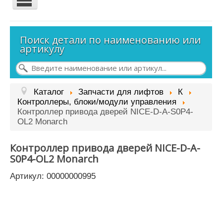
Контакты
Поиск детали по наименованию или
Наш адрес: Санкт-Петербург,
артикулу
пр. Девятого Января,
д. 3, корп. 4
Схема проезда:
Каталог
Запчасти для лифтов
К
Контроллеры, блоки/модули управления
Контроллер привода дверей NICE-D-A-S0P4-
OL2 Monarch
Контроллер привода дверей NICE-D-A-
S0P4-OL2 Monarch
Артикул: 00000000995