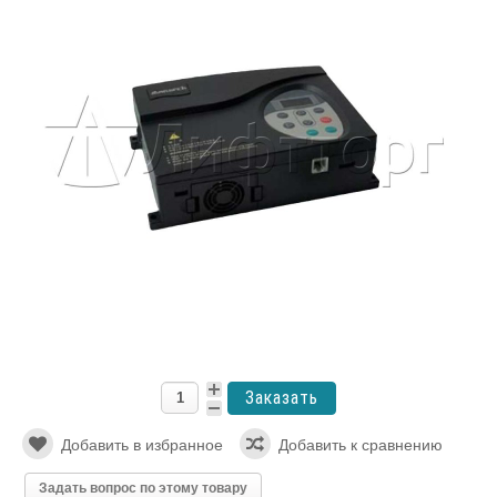
Избранное
Ваш список избранного пока пуст.
Сравнение
Нет товаров к сравнению.
Вы посмотрели
Контроллер привода дверей NICE-D-A-S0P4-
Добавить в избранное
Добавить к сравнению
OL2 Monarch
Артикул: 00000000995
Задать вопрос по этому товару